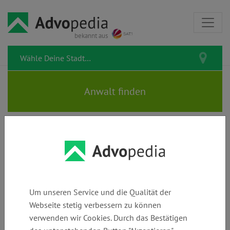
bekannt aus
Alle Artikel zur Kategorie
Familie, Ehe & Scheidung
Um unseren Service und die Qualität der
Hier dreht sich alles um Dein Familienleben: von der
Webseite stetig verbessern zu können
Hochzeit bis zur Scheidung. Was kannst Du tun, wenn es
verwenden wir Cookies. Durch das Bestätigen
Streit um das Sorgerecht gibt? Wie wird der Unterhalt