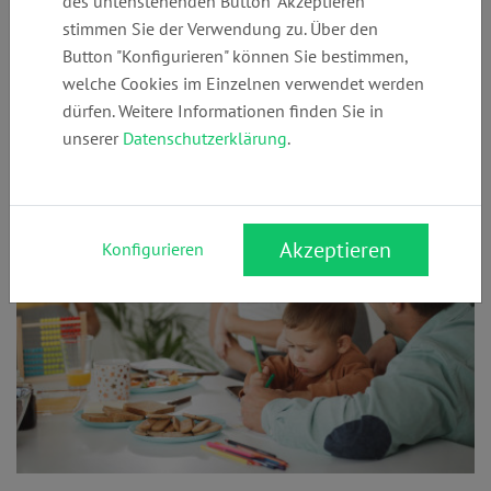
des untenstehenden Button "Akzeptieren"
geregelt? Und welche Rechte hast Du oder Deine Kinder bei
stimmen Sie der Verwendung zu. Über den
einer Trennung? Diese Kategorie hilft Dir, Deine Fragen zu
Button "Konfigurieren" können Sie bestimmen,
klären und gute Entscheidungen zu treffen.
welche Cookies im Einzelnen verwendet werden
dürfen. Weitere Informationen finden Sie in
unserer
Datenschutzerklärung
.
Kontoinhaber
Akzeptieren
Konfigurieren