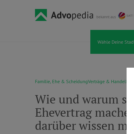
bekannt aus
Familie, Ehe & Scheidung
Verträge & Handel
Erb
Wie und warum sol
Ehevertrag machen
darüber wissen mu