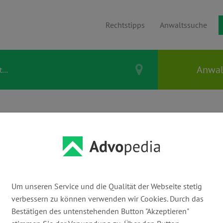
Rechtstipps
Anwaltssuche
en & Vererben
ltest Du einen
? Alles, was Du
Um unseren Service und die Qualität der Webseite stetig
verbessern zu können verwenden wir Cookies. Durch das
sst!
Bestätigen des untenstehenden Button "Akzeptieren"