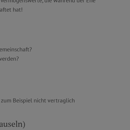
le Vermögenswerte, die während der Ehe
aftet hat!
gemeinschaft?
 werden?
zum Beispiel nicht vertraglich
auseln)