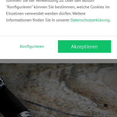
stimmen Sie der Verwendung zu. Über den Button
"Konfigurieren" können Sie bestimmen, welche Cookies im
Einzelnen verwendet werden dürfen. Weitere
Informationen finden Sie in unserer
Datenschutzerklärung
.
t –
aber hast Du schon einmal über einen Ehevertr
trag kann Dich und Deinen Partner vor finanziellen 
Ehevertrag sinnvoll sein kann,
was unbedingt hinei
Akzeptieren
Konfigurieren