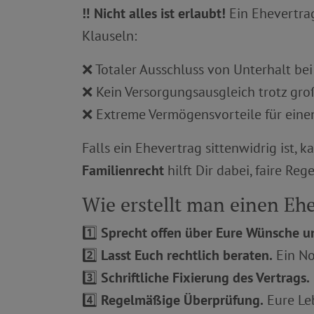
‼️ Nicht alles ist erlaubt!
Ein Ehevertrag
Klauseln:
❌ Totaler Ausschluss von Unterhalt bei
❌ Kein Versorgungsausgleich trotz gr
❌ Extreme Vermögensvorteile für eine
Falls ein Ehevertrag sittenwidrig ist, 
Familienrecht
hilft Dir dabei, faire Reg
Wie erstellt man einen Ehev
1️⃣
Sprecht offen über Eure Wünsche u
2️⃣
Lasst Euch rechtlich beraten.
Ein No
3️⃣
Schriftliche Fixierung des Vertrags.
4️⃣
Regelmäßige Überprüfung.
Eure Le