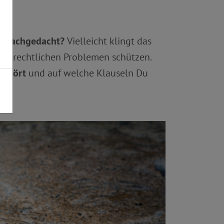
ag nachgedacht?
Vielleicht klingt das
und rechtlichen Problemen schützen.
ngehört
und auf welche Klauseln Du