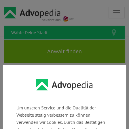
bekannt aus
Alle Artikel zur Kategorie
Verträge & Handel
Um unseren Service und die Qualität der
Hier erfährst Du, was Du über Verträge wissen musst. Wie
Webseite stetig verbessern zu können
erkennst Du unfaire Klauseln? Was kannst Du tun, wenn ein
verwenden wir Cookies. Durch das Bestätigen
Händler nicht liefert oder eine Rückabwicklung blockiert?