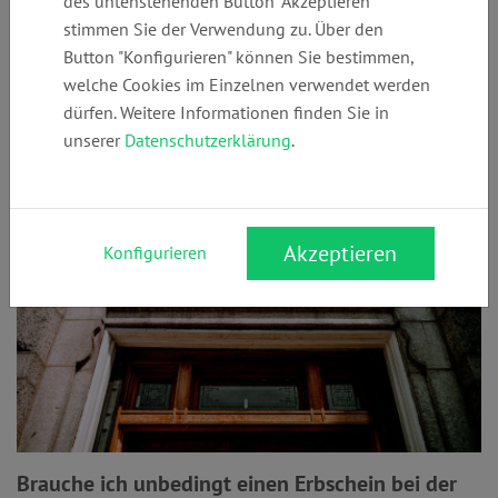
des untenstehenden Button "Akzeptieren"
Und wie sicherst Du Dich bei größeren Anschaffungen ab?
stimmen Sie der Verwendung zu. Über den
Mit diesen Tipps bist Du bestens vorbereitet.
Button "Konfigurieren" können Sie bestimmen,
welche Cookies im Einzelnen verwendet werden
dürfen. Weitere Informationen finden Sie in
Erbschein
unserer
Datenschutzerklärung
.
Akzeptieren
Konfigurieren
Brauche ich unbedingt einen Erbschein bei der