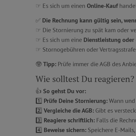
☞ Es sich um einen
Online-Kauf
handel
✅
Die Rechnung kann gültig sein, wen
☞ Die Stornierung zu spät kam oder ve
☞ Es sich um eine
Dienstleistung oder 
☞ Stornogebühren oder Vertragsstrafe
🤓
Tipp:
Prüfe immer die AGB des Anbie
Wie solltest Du reagieren?
👍
So gehst Du vor:
1️⃣
Prüfe Deine Stornierung:
Wann und w
2️⃣
Vergleiche die AGB:
Gibt es verstec
3️⃣
Reagiere schriftlich:
Falls die Rechnu
4️⃣
Beweise sichern:
Speichere E-Mails,