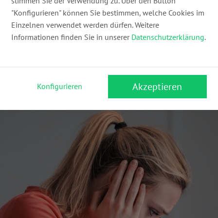
stimmen Sie der Verwendung zu. Über den Button
"Konfigurieren" können Sie bestimmen, welche Cookies im
, aber trotzdem eine Rechnung bekommen – muss ich 
Einzelnen verwendet werden dürfen. Weitere
ährst Du, wann eine Rechnung trotz Stornierung recht
Informationen finden Sie in unserer
Datenschutzerklärung
.
Akzeptieren
Konfigurieren