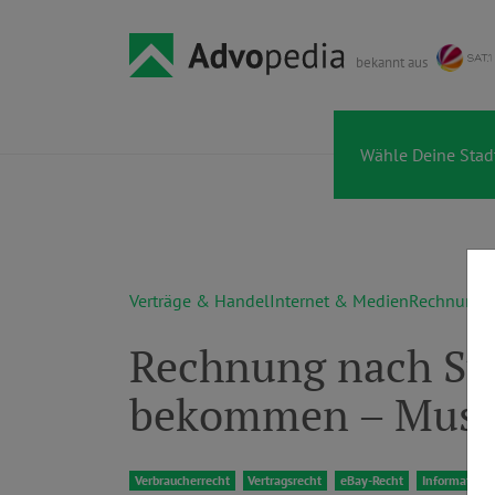
bekannt aus
Verträge & Handel
Internet & Medien
Rechnunge
Rechnung nach St
bekommen – Muss 
Verbraucherrecht
Vertragsrecht
eBay-Recht
Informations