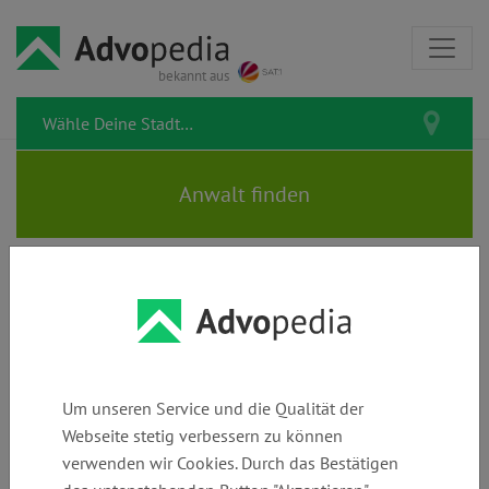
bekannt aus
Alle Artikel zur Kategorie
Rechnungen & Bezahlung
Um unseren Service und die Qualität der
Hier geht es um das Bezahlen und Forderungen. Was kannst
Webseite stetig verbessern zu können
Du tun, wenn eine Rechnung falsch ist? Wie gehst Du vor,
verwenden wir Cookies. Durch das Bestätigen
wenn Du Mahnungen bekommst? Und wie sicherst Du Dich