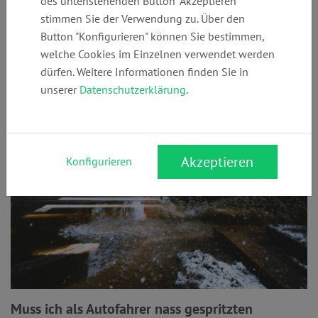
des untenstehenden Button "Akzeptieren"
bei Online-Käufen ab? Mit diesen Infos behältst Du den
stimmen Sie der Verwendung zu. Über den
Überblick.
Button "Konfigurieren" können Sie bestimmen,
welche Cookies im Einzelnen verwendet werden
dürfen. Weitere Informationen finden Sie in
Reinigungskosten
unserer
Datenschutzerklärung
.
Akzeptieren
Konfigurieren
Muss ich als Autofahrer nass gespritzten