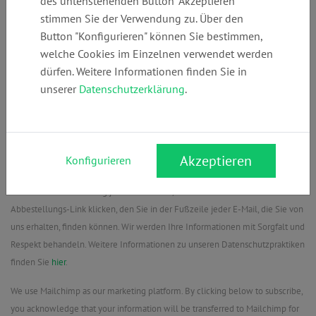
des untenstehenden Button "Akzeptieren"
stimmen Sie der Verwendung zu. Über den
Button "Konfigurieren" können Sie bestimmen,
Erlaubnis zum Marketing
welche Cookies im Einzelnen verwendet werden
Advopedia wird die Informationen, die Sie in diesem Formular angeben,
dürfen. Weitere Informationen finden Sie in
dazu verwenden, mit Ihnen in Kontakt zu bleiben und Ihnen Updates und
unserer
Datenschutzerklärung
.
Marketing-Informationen sowie Informationen über aktuelle Angebote zu
übermitteln. Bitte bestätigen Sie, dass wir mit Ihnen Kontakt aufnehmen
dürfen.
Akzeptieren
Konfigurieren
Ich möchte E-Mails erhalten
Sie können Ihre Meinung jederzeit ändern, indem Sie auf den
Abbestellungs-Link klicken, den Sie in der Fußzeile jeder E-Mail, die Sie von
uns erhalten, finden können. Wir werden Ihre Informationen mit Sorgfalt und
Respekt behandeln. Weitere Informationen zu unseren Datenschutzpraktiken
finden Sie
hier
.
We use Mailchimp as our marketing platform. By clicking below to subscribe,
you acknowledge that your information will be transferred to Mailchimp for