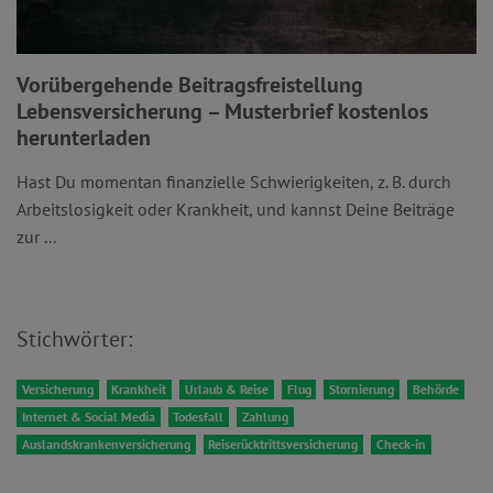
Vorübergehende Beitragsfreistellung
Lebensversicherung – Musterbrief kostenlos
herunterladen
Hast Du momentan finanzielle Schwierigkeiten, z. B. durch
Arbeitslosigkeit oder Krankheit, und kannst Deine Beiträge
zur ...
Stichwörter:
Versicherung
Krankheit
Urlaub & Reise
Flug
Stornierung
Behörde
Internet & Social Media
Todesfall
Zahlung
Auslandskrankenversicherung
Reiserücktrittsversicherung
Check-in