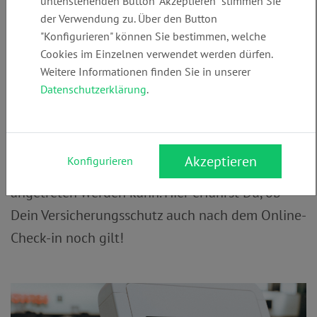
in?
untenstehenden Button "Akzeptieren" stimmen Sie
der Verwendung zu. Über den Button
"Konfigurieren" können Sie bestimmen, welche
Reiserecht
Versicherungsrecht
Cookies im Einzelnen verwendet werden dürfen.
Weitere Informationen finden Sie in unserer
Ich habe online eingecheckt, bin aber plötzlich
Datenschutzerklärung
.
krank geworden und kann doch nicht reisen –
übernimmt meine Reiserücktrittsversicherung
noch die Kosten?“
Diese Frage stellen sich viele,
Akzeptieren
Konfigurieren
wenn eine Reise aus wichtigen Gründen nicht
angetreten werden kann. Hier erfährst Du, ob
Dein Versicherungsschutz auch nach dem Online-
Check-in noch gilt!