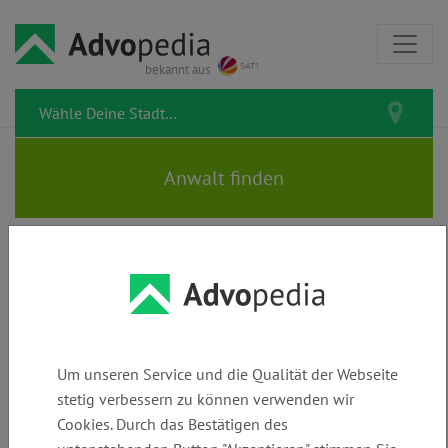
bekannt aus
Urlaub & Reisen
Unfall & Versicherung
Gilt meine
Um unseren Service und die Qualität der Webseite
Reiserücktrittsversicherung
stetig verbessern zu können verwenden wir
auch nach dem Online-Check-
Cookies. Durch das Bestätigen des