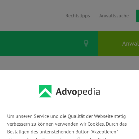
Rechtstipps
Anwaltssuche
echtsgebiet
lichten beim Buchen und Antreten von Reisen.
Um unseren Service und die Qualität der Webseite stetig
ungen – das Reiserecht sorgt dafür, dass Du
verbessern zu können verwenden wir Cookies. Durch das
, wenn Dein Urlaub nicht wie geplant
Bestätigen des untenstehenden Button "Akzeptieren"
oder Ausfällen, und wie setzt Du diese