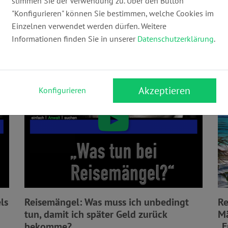
stimmen Sie der Verwendung zu. Über den Button
itet, um Deine Rechte auf Reisen zu kennen
"Konfigurieren" können Sie bestimmen, welche Cookies im
Einzelnen verwendet werden dürfen. Weitere
Informationen finden Sie in unserer
Datenschutzerklärung
.
Reisemängel
Akzeptieren
Konfigurieren
ls
Reisemängel: Was muss ich unbedingt
Re
tun, damit ich später Geld zurück
Mä
bekomme?
„F