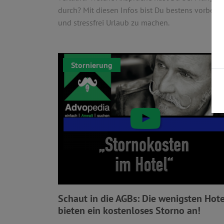
durch? Mit diesen Infos bist Du bestens vorbere
und stressfrei Urlaub zu machen.
Stornierung
Schaut in die AGBs: Die wenigsten Hote
bieten ein kostenloses Storno an!