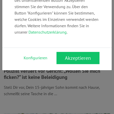
des untenstehenden Button "Akzeptieren"
stimmen Sie der Verwendung zu. Über den
Button "Konfigurieren" können Sie bestimmen,
welche Cookies im Einzelnen verwendet werden
dürfen. Weitere Informationen finden Sie in
unserer
Datenschutzerklärung
.
Akzeptieren
Konfigurieren
Polizist verliert vor Gericht: „Wollen Sie mich
ficken?“ ist keine Beleidigung
Stell Dir vor, Dein 15-jähriger Sohn kommt nach Hause,
schmeißt seine Tasche in die ...