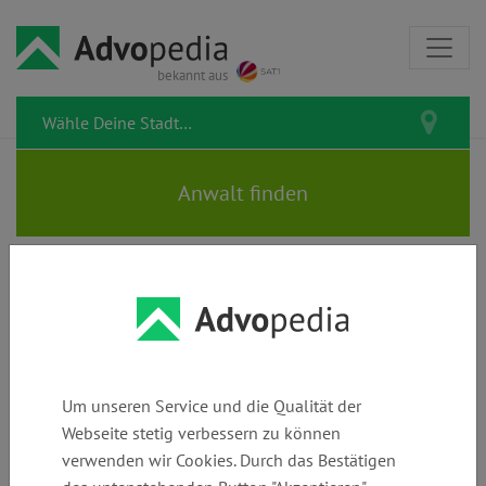
bekannt aus
Polizei & Bußgeld
Verbrechen & Strafen
Recht im Alltag
Polizist verliert vor Gericht:
Um unseren Service und die Qualität der
„Wollen Sie mich ficken?“ ist
Webseite stetig verbessern zu können
keine Beleidigung
verwenden wir Cookies. Durch das Bestätigen