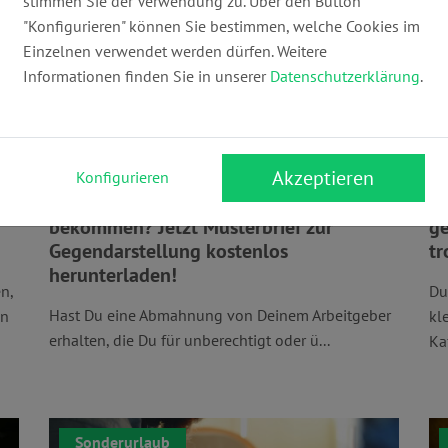
stimmen Sie der Verwendung zu. Über den Button
"Konfigurieren" können Sie bestimmen, welche Cookies im
Einzelnen verwendet werden dürfen. Weitere
Informationen finden Sie in unserer
Datenschutzerklärung
.
Akzeptieren
Konfigurieren
Ungerechtfertigte Abmahnung
Kl
bekommen? Jetzt Musterbrief zur
ge
Gegendarstellung kostenlos
tr
herunterladen!
n,
Du
Hast Du eine Abmahnung von Deinem Arbeitgeber
in
kl
erhalten, die Du für unberechtigt oder ü...
Kaf
Sonderurlaub