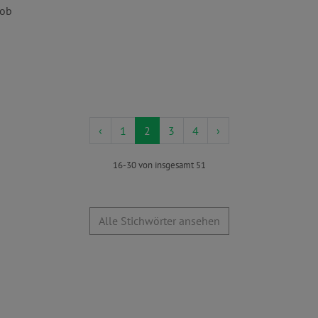
 ob
‹
1
2
3
4
›
16-30 von insgesamt 51
Alle Stichwörter ansehen