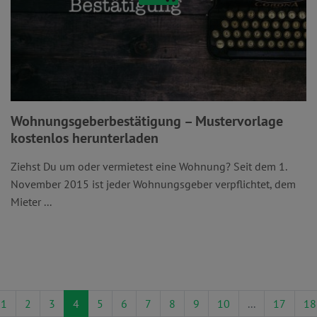
Wohnungsgeberbestätigung – Mustervorlage
kostenlos herunterladen
Ziehst Du um oder vermietest eine Wohnung? Seit dem 1.
November 2015 ist jeder Wohnungsgeber verpflichtet, dem
Mieter ...
1
2
3
4
5
6
7
8
9
10
...
17
18