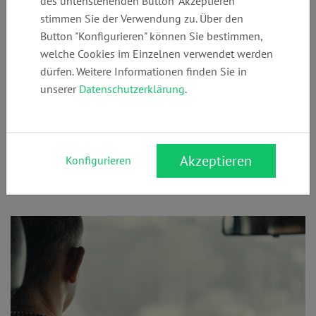
des untenstehenden Button "Akzeptieren"
stimmen Sie der Verwendung zu. Über den
Die Trennung ist da – und plötzlich kommt die
Button "Konfigurieren" können Sie bestimmen,
welche Cookies im Einzelnen verwendet werden
Frage auf:
Wer darf das Auto behalten?
Muss es
dürfen. Weitere Informationen finden Sie in
geteilt werden? Oder darf derjenige, der es
unserer
Datenschutzerklärung
.
gekauft hat, es auch behalten? Und was passiert,
wenn Ihr das Auto gemeinsam genutzt habt?
Hier erfährst Du, was rechtlich gilt und worauf
Akzeptieren
Konfigurieren
Du achten solltest!