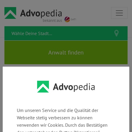
bekannt aus
Familie, Ehe & Scheidung
Muss ich meiner Frau nach der
Um unseren Service und die Qualität der
Trennung mein Auto geben?
Webseite stetig verbessern zu können
verwenden wir Cookies. Durch das Bestätigen
Familienrecht