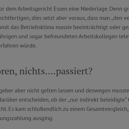
 vor dem Arbeitsgericht Essen eine Niederlage. Denn g
echtfertigen, dies setzt aber voraus, dass man „den v
amit das Betriebsklima massiv beeinträchtigt oder gez
ährigen und sogar befreundeten Arbeitskollegen telef
erfahren würde.
ören, nichts….passiert?
geber aber nicht gelten lassen und deswegen musste
arüber entscheiden, ob der „nur indirekt beleidigte“ 
cht. Es kam schlußendlich zu einem Gesamtvergleich,
dungszahlung ausging.