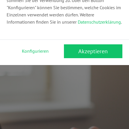
stimmen Sie der Verwendung zu. Über den Button
"Konfigurieren" können Sie bestimmen, welche Cookies im
nter anderem „Pisser“(…’tschuldigung, Anm. d. Red…) u
Einzelnen verwendet werden dürfen. Weitere
nd sagten, sie dürfe trotzdem bleiben…
Informationen finden Sie in unserer
Datenschutzerklärung
.
Akzeptieren
Konfigurieren