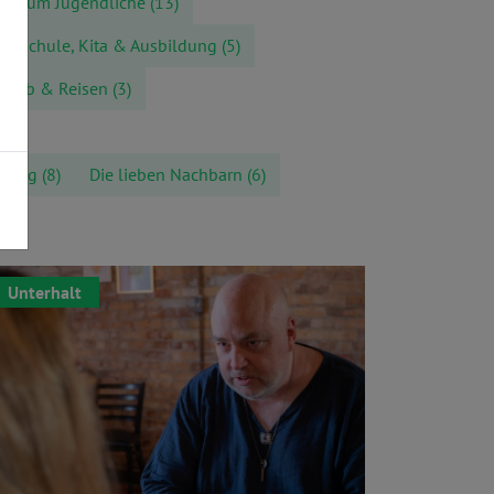
nd um Jugendliche
(13)
Schule, Kita & Ausbildung
(5)
rlaub & Reisen
(3)
Alltag
(8)
Die lieben Nachbarn
(6)
Unterhalt