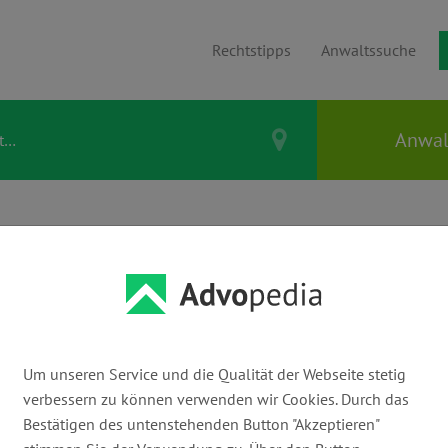
Rechtstipps
Anwaltssuche
tstipps.
rbeitnehmer & Arbeitgeber
(25)
Arzt & Patient
(9)
Asyl & Mi
Um unseren Service und die Qualität der Webseite stetig
verbessern zu können verwenden wir Cookies. Durch das
kohol
(3)
Familie, Ehe & Scheidung
(29)
Europa & Ausland
(
Bestätigen des untenstehenden Button "Akzeptieren"