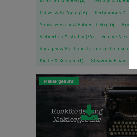
Rund um Senioren
(4)
Verträge & Handel
(
Polizei & Bußgeld
(26)
Rechnungen & Bez
Straßenverkehr & Führerschein
(50)
Rund u
Verbrechen & Strafen
(25)
Vereine & Freize
Vorlagen & Musterbriefe zum kostenlosen D
Kirche & Religion
(1)
Steuern & Finanzamt
Maklergebühr