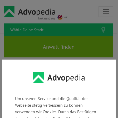
bekannt aus
Alle Artikel zum Rechtsgebiet
Zivilrecht
Um unseren Service und die Qualität der
Hier erfährst Du alles über die rechtlichen Regelungen, die
Webseite stetig verbessern zu können
die Beziehungen zwischen Privatpersonen betreffen. Ob
verwenden wir Cookies. Durch das Bestätigen
Verträge, Schadensersatz oder Nachbarschaftsstreitigkeiten –