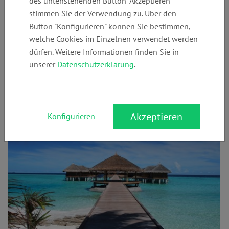
des untenstehenden Button "Akzeptieren"
das Zivilrecht sorgt dafür, dass private Rechte und Pflichten
stimmen Sie der Verwendung zu. Über den
klar geregelt sind. Welche Ansprüche hast Du, wenn jemand
Button "Konfigurieren" können Sie bestimmen,
gegen einen Vertrag verstößt? Wie gehst Du bei einer
welche Cookies im Einzelnen verwendet werden
Schadensersatzforderung vor? Mit diesen Infos bist Du
dürfen. Weitere Informationen finden Sie in
bestens vorbereitet, um Deine Rechte im Alltag zu kennen
unserer
Datenschutzerklärung
.
und durchzusetzen.
Mängel
Akzeptieren
Konfigurieren