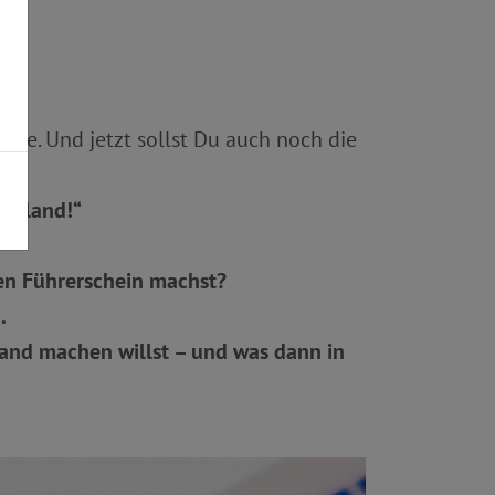
te. Und jetzt sollst Du auch noch die
Ausland!“
en Führerschein machst?
.
land machen willst – und was dann in