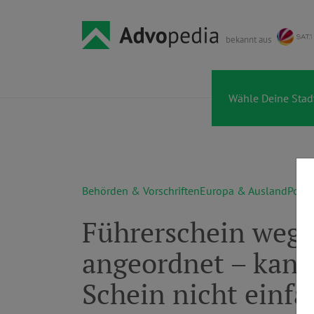
bekannt aus
Behörden & Vorschriften
Europa & Ausland
Poliz
Führerschein weg
angeordnet – kann
Schein nicht einf