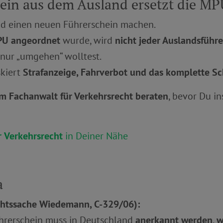
ein aus dem Ausland ersetzt die MP
d einen neuen Führerschein machen.
U angeordnet
wurde, wird
nicht jeder Auslandsführ
 nur „umgehen“ wolltest.
skiert
Strafanzeige, Fahrverbot und das komplette Sc
m Fachanwalt für Verkehrsrecht beraten
, bevor Du i
r
Verkehrsrecht
in Deiner Nähe
a
chtssache Wiedemann, C-329/06):
hrerschein muss in Deutschland
anerkannt werden
,
w