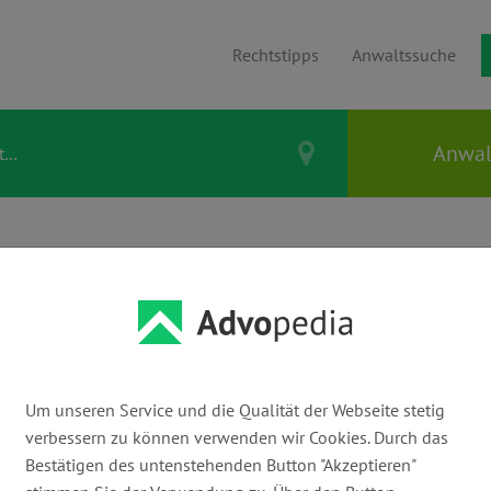
Rechtstipps
Anwaltssuche
ei & Bußgeld
Straßenverkehr & Führerschein
 und MPU
 ich einen neuen
Um unseren Service und die Qualität der Webseite stetig
verbessern zu können verwenden wir Cookies. Durch das
ach im Ausland
Bestätigen des untenstehenden Button "Akzeptieren"