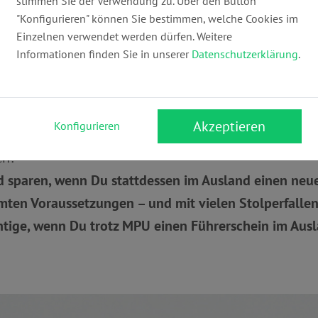
stimmen Sie der Verwendung zu. Über den Button
"Konfigurieren" können Sie bestimmen, welche Cookies im
Einzelnen verwendet werden dürfen. Weitere
Informationen finden Sie in unserer
Datenschutzerklärung
.
erkehrsstrafrecht
Europarecht
m Beispiel wegen Alkohol, Drogen oder zu vieler Punk
Akzeptieren
Konfigurieren
s antue – mach ich doch einfach den Führerschein im 
ch?
d sparen, wenn Du stattdessen im Ausland einen neu
mten Voraussetzungen – und mit vielen Stolperfallen
htige, wenn Du trotz MPU einen Führerschein im Aus