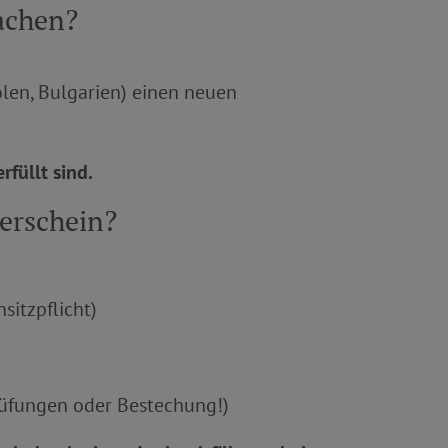
machen?
olen, Bulgarien) einen neuen
füllt sind.
rerschein?
itzpflicht)
rüfungen oder Bestechung!)