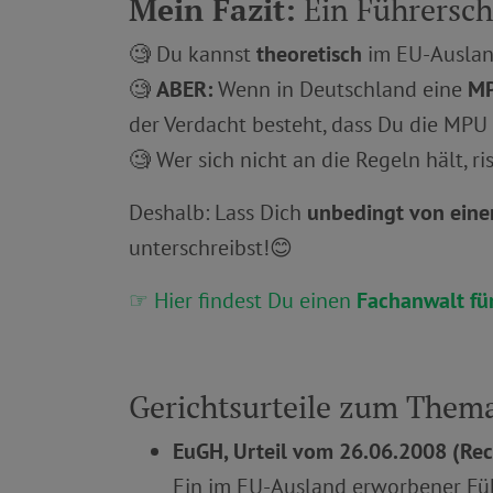
Mein Fazit:
Ein Führersch
🧐 Du kannst
theoretisch
im EU-Auslan
🧐
ABER:
Wenn in Deutschland eine
MP
der Verdacht besteht, dass Du die MPU
🧐 Wer sich nicht an die Regeln hält, ri
Deshalb: Lass Dich
unbedingt von eine
unterschreibst!😊
☞ Hier findest Du einen
Fachanwalt fü
Gerichtsurteile zum Them
EuGH, Urteil vom 26.06.2008 (Re
Ein im EU-Ausland erworbener Fü