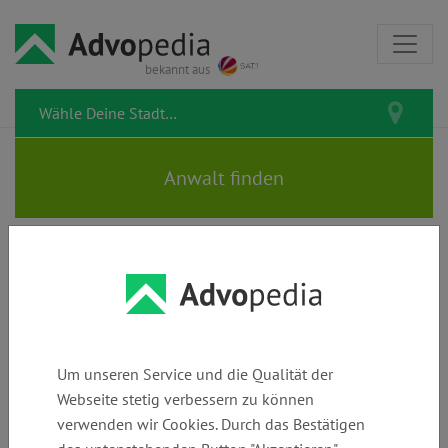
bekannt aus
Vorlagen & Musterbriefe
Verträge
Banken &
Rechnungen
zum kostenlosen
&
Wirtschaft
& Bezahlung
Download
Handel
Um unseren Service und die Qualität der
Webseite stetig verbessern zu können
Lastschrift stoppen? Jetzt
verwenden wir Cookies. Durch das Bestätigen
Musterbrief zum Widerruf der