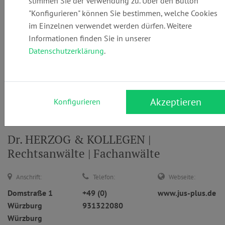
stimmen Sie der Verwendung zu. Über den Button
"Konfigurieren" können Sie bestimmen, welche Cookies
im Einzelnen verwendet werden dürfen. Weitere
Informationen finden Sie in unserer
... oder
Datenschutzerklärung
.
Anwaltsuche
nach Namen
Suchen
Akzeptieren
Konfigurieren
Dr. HERZOG & KOLLEGEN |
Rechtsanwälte | Fachanwälte
Anschrift:
Telefon:
Webseite:
Domstraße 1
+49 (0)
www.jus-plus.de
Würzburg
931322080
Würzburg