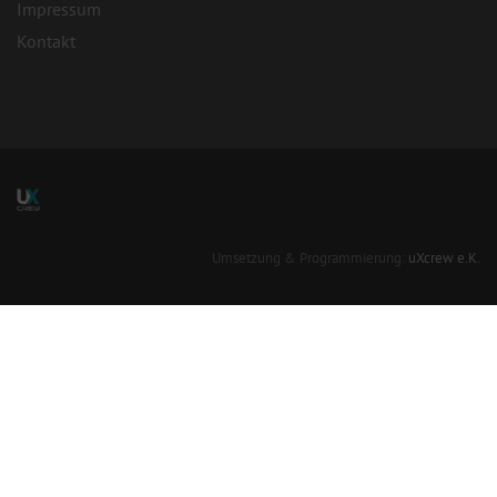
Impressum
Kontakt
Umsetzung & Programmierung:
uXcrew e.K.