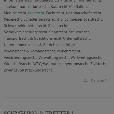
Informationstechnologierecht (IT-Recht & Internetrecht)
,
Telekommunikationsrecht
,
Kaufrecht
,
Mediation
,
Medizinrecht
,
Mietrecht
,
Pachtrecht
,
Nachbarschaftsrecht
,
Reiserecht
,
Schadensersatzrecht & Schmerzensgeldrecht
,
Schwerbehindertenrecht
,
Sozialrecht
,
Sozialversicherungsrecht
,
Sportrecht
,
Steuerrecht
,
Transportrecht & Speditionsrecht
,
Unterhaltsrecht
,
Unternehmensrecht & Betriebsnachfolge
,
Vereinsrecht & Verbandsrecht
,
Verkehrsrecht
,
Versicherungsrecht
,
Verwaltungsrecht
,
Werkvertragsrecht
,
Wirtschaftsrecht
,
WEG/Wohnungseigentumsrecht
,
Zivilrecht
,
Zwangsvollstreckungsrecht
Zur Kanzlei >
SCHMELING & TRETTER |