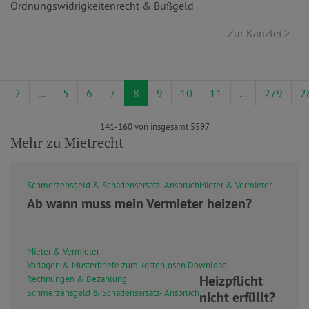
Ordnungswidrigkeitenrecht & Bußgeld
Zur Kanzlei >
2
...
5
6
7
8
9
10
11
...
279
2
141-160 von insgesamt 5597
Mehr zu Mietrecht
Schmerzensgeld & Schadensersatz- Anspruch
Mieter & Vermieter
Ab wann muss mein Vermieter heizen?
Mieter & Vermieter
Vorlagen & Musterbriefe zum kostenlosen Download
Heizpflicht
Rechnungen & Bezahlung
Schmerzensgeld & Schadensersatz- Anspruch
nicht erfüllt?