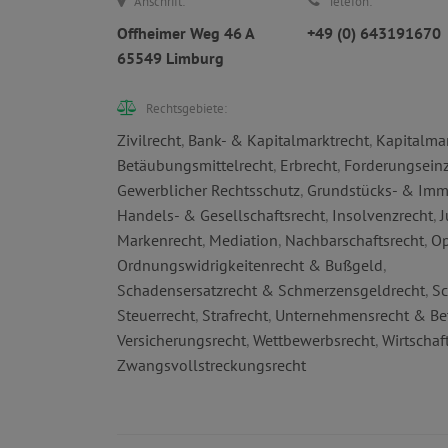
Anschrift:
Telefon:
Offheimer Weg 46 A
+49 (0) 643191670
65549 Limburg
Rechtsgebiete:
Zivilrecht
,
Bank- & Kapitalmarktrecht
,
Kapitalmar
Betäubungsmittelrecht
,
Erbrecht
,
Forderungsein
Gewerblicher Rechtsschutz
,
Grundstücks- & Imm
Handels- & Gesellschaftsrecht
,
Insolvenzrecht
,
J
Markenrecht
,
Mediation
,
Nachbarschaftsrecht
,
Op
Ordnungswidrigkeitenrecht & Bußgeld
,
Schadensersatzrecht & Schmerzensgeldrecht
,
Sc
Steuerrecht
,
Strafrecht
,
Unternehmensrecht & Be
Versicherungsrecht
,
Wettbewerbsrecht
,
Wirtschaf
Zwangsvollstreckungsrecht