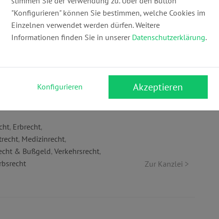
stimmen Sie der Verwendung zu. Über den Button
"Konfigurieren" können Sie bestimmen, welche Cookies im
Einzelnen verwendet werden dürfen. Weitere
nwälte | Fachanwälte
Informationen finden Sie in unserer
Datenschutzerklärung
.
Webseite:
karlundpartner.de
Akzeptieren
Konfigurieren
cht
,
Erbrecht
,
trecht
,
Medizinrecht
,
echt & Bußgeld
,
Verkehrsrecht
,
bsrecht
Zur Kanzlei >