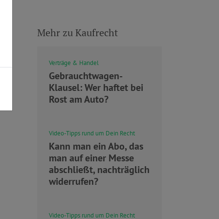
Mehr zu Kaufrecht
Verträge & Handel
Gebrauchtwagen-
Klausel: Wer haftet bei
Rost am Auto?
Video-Tipps rund um Dein Recht
Kann man ein Abo, das
man auf einer Messe
abschließt, nachträglich
widerrufen?
Video-Tipps rund um Dein Recht