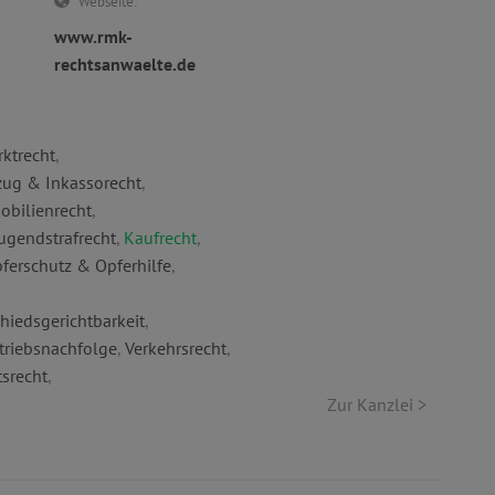
Webseite:
www.rmk-
rechtsanwaelte.de
ktrecht
,
zug & Inkassorecht
,
obilienrecht
,
ugendstrafrecht
,
Kaufrecht
,
ferschutz & Opferhilfe
,
hiedsgerichtbarkeit
,
triebsnachfolge
,
Verkehrsrecht
,
tsrecht
,
Zur Kanzlei >