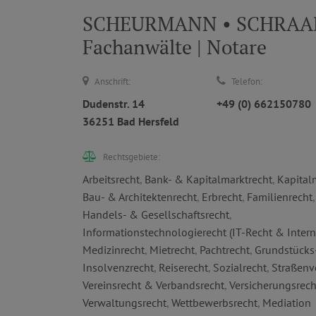
SCHEURMANN • SCHRAAD &
Fachanwälte | Notare
Anschrift:
Telefon:
Dudenstr. 14
+49 (0) 662150780
36251 Bad Hersfeld
Rechtsgebiete:
Arbeitsrecht
,
Bank- & Kapitalmarktrecht
,
Kapital
Bau- & Architektenrecht
,
Erbrecht
,
Familienrecht
,
Handels- & Gesellschaftsrecht
,
Informationstechnologierecht (IT-Recht & Intern
Medizinrecht
,
Mietrecht
,
Pachtrecht
,
Grundstücks
Insolvenzrecht
,
Reiserecht
,
Sozialrecht
,
Straßenv
Vereinsrecht & Verbandsrecht
,
Versicherungsrech
Verwaltungsrecht
,
Wettbewerbsrecht
,
Mediation