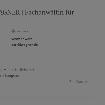
GNER | Fachanwältin für
Webseite:
5
www.anwalt-
astridwagner.de
ht
,
Mietrecht
,
Reiserecht
,
reckungsrecht
,
Zur Kanzlei >