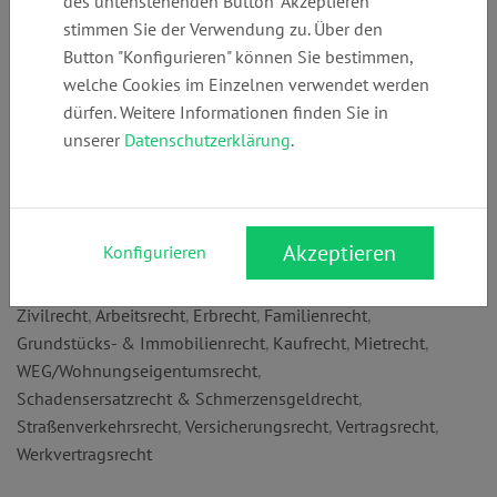
des untenstehenden Button "Akzeptieren"
Telefon:
E-Mail:
Webseite:
stimmen Sie der Verwendung zu. Über den
+49 (0)
kanzlei@spz-
www.spz-
Button "Konfigurieren" können Sie bestimmen,
6142563536
anwaelte.de
anwaelte.de
welche Cookies im Einzelnen verwendet werden
dürfen. Weitere Informationen finden Sie in
unserer
Datenschutzerklärung
.
Anschrift:
Haßlocher Str. 150
65428 Rüsselsheim am Main
Akzeptieren
Konfigurieren
Rechtsgebiete:
Zivilrecht
,
Arbeitsrecht
,
Erbrecht
,
Familienrecht
,
Grundstücks- & Immobilienrecht
,
Kaufrecht
,
Mietrecht
,
WEG/Wohnungseigentumsrecht
,
Schadensersatzrecht & Schmerzensgeldrecht
,
Straßenverkehrsrecht
,
Versicherungsrecht
,
Vertragsrecht
,
Werkvertragsrecht