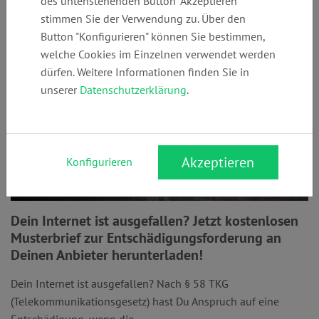
des untenstehenden Button "Akzeptieren"
stimmen Sie der Verwendung zu. Über den
Button "Konfigurieren" können Sie bestimmen,
welche Cookies im Einzelnen verwendet werden
dürfen. Weitere Informationen finden Sie in
unserer
Datenschutzerklärung
.
Akzeptieren
Konfigurieren
Dein Internet ist ausgefallen? Jetzt kostenlosen
Musterbrief zur Entschädigungsforderung an
Deinen Anbieter herunterladen!
Dein Internet ist ausgefallen? Nach § 58 TKG
(Telekommunikationsgesetz) hast Du Anspruch auf eine
Entschädigung, wenn die ...