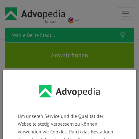
bekannt aus
Vorlagen & Musterbriefe
Verträge
Banken &
Rechnungen
zum kostenlosen
&
Wirtschaft
& Bezahlung
Download
Handel
Um unseren Service und die Qualität der
Webseite stetig verbessern zu können
Kreditgebühren zurückfordern?
verwenden wir Cookies. Durch das Bestätigen
Jetzt Musterbrief kostenlos