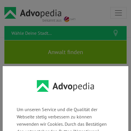
bekannt aus
Video-Tipps rund um Dein Recht
Ob Feuer, Erde oder See: Gehört
Um unseren Service und die Qualität der
der Wunsch der Bestattungsart
Webseite stetig verbessern zu können
ins Testament?
verwenden wir Cookies. Durch das Bestätigen