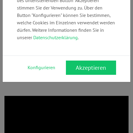
des untenstehenden Button "Akzeptieren"
stimmen Sie der Verwendung zu. Über den
Bestattungsrecht
Betreuungsrecht
Erbrecht
Familienrecht
Button "Konfigurieren" können Sie bestimmen,
Medizinrecht
Notarrecht
Pflegerecht
Schwerbehindertenrecht
welche Cookies im Einzelnen verwendet werden
Seniorenrecht
dürfen. Weitere Informationen finden Sie in
unserer
Datenschutzerklärung
.
Ob Feuer-, Erd-, Seebestattung oder unter den
Baum: Macht es Sinn, den Wunsch meiner
eigenen Bestattungsart in das Testament zu
schreiben, damit ich auch ganz sicher so beerdigt
Akzeptieren
Konfigurieren
werde, wie ich das möchte?