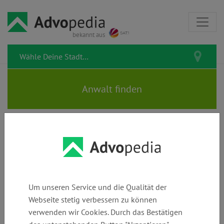
bekannt aus
Straßenverkehr &
Behörden &
Polizei &
Unfall &
Führerschein
Vorschriften
Bußgeld
Versicherung
Um unseren Service und die Qualität der
Muss ich den Radweg unbedingt
Webseite stetig verbessern zu können
benutzen, falls es einen gibt?
verwenden wir Cookies. Durch das Bestätigen