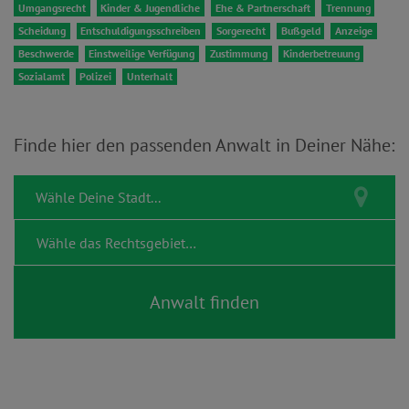
Umgangsrecht
Kinder & Jugendliche
Ehe & Partnerschaft
Trennung
Scheidung
Entschuldigungsschreiben
Sorgerecht
Bußgeld
Anzeige
Beschwerde
Einstweilige Verfügung
Zustimmung
Kinderbetreuung
Sozialamt
Polizei
Unterhalt
Finde hier den passenden Anwalt in Deiner Nähe: