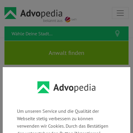
bekannt aus
Video-Tipps rund um Dein Recht
Was tun bei verweigertem
Um unseren Service und die Qualität der
Umgangsrecht?
Webseite stetig verbessern zu können
verwenden wir Cookies. Durch das Bestätigen
Familienrecht
Sozialrecht
Schadensersatzrecht & Schmerzensgeldrecht