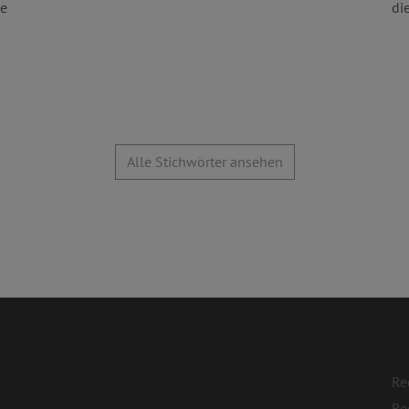
te
die
Alle Stichwörter ansehen
Re
Re