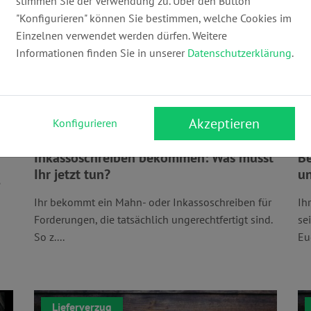
stimmen Sie der Verwendung zu. Über den Button
"Konfigurieren" können Sie bestimmen, welche Cookies im
Einzelnen verwendet werden dürfen. Weitere
Informationen finden Sie in unserer
Datenschutzerklärung
.
Akzeptieren
Konfigurieren
Unberechtigte Mahnung &
Sc
Inkassoschreiben bekommen: Was müsst
Be
Ihr jetzt tun?
un
?
Ihr bekommt ein Mahn- oder Inkassoschreiben für
Ih
Forderungen, die tatsächlich ungerechtfertigt sind.
se
So z....
Euc
Lieferverzug