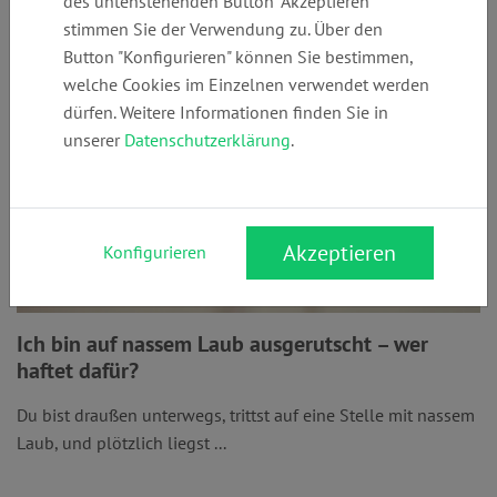
des untenstehenden Button "Akzeptieren"
stimmen Sie der Verwendung zu. Über den
Button "Konfigurieren" können Sie bestimmen,
welche Cookies im Einzelnen verwendet werden
dürfen. Weitere Informationen finden Sie in
unserer
Datenschutzerklärung
.
Akzeptieren
Konfigurieren
Ich bin auf nassem Laub ausgerutscht – wer
haftet dafür?
Du bist draußen unterwegs, trittst auf eine Stelle mit nassem
Laub, und plötzlich liegst ...