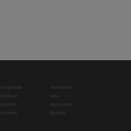
chtsgebiete
Newsletter
chtstipps
Jobs
tegorien
Impressum
ichwörter
Kontakt