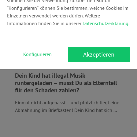
stimmen Sie der Verwendung zu. Über den Button
"Konfigurieren" können Sie bestimmen, welche Cookies im
Einzelnen verwendet werden dürfen. Weitere
Informationen finden Sie in unserer
Datenschutzerklärung
.
Akzeptieren
Konfigurieren
Dein Kind hat illegal Musik
runtergeladen – musst Du als Elternteil
für den Schaden zahlen?
Einmal nicht aufgepasst – und plötzlich liegt eine
Abmahnung im Briefkasten! Dein Kind hat sich ...