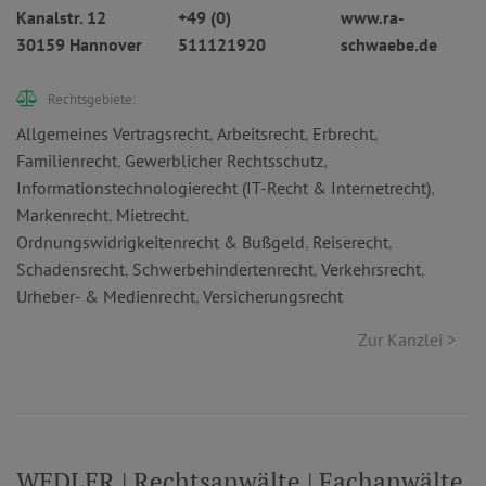
Kanalstr. 12
+49 (0)
www.ra-
30159 Hannover
511121920
schwaebe.de
Rechtsgebiete:
Allgemeines Vertragsrecht
,
Arbeitsrecht
,
Erbrecht
,
Familienrecht
,
Gewerblicher Rechtsschutz
,
Informationstechnologierecht (IT-Recht & Internetrecht)
,
Markenrecht
,
Mietrecht
,
Ordnungswidrigkeitenrecht & Bußgeld
,
Reiserecht
,
Schadensrecht
,
Schwerbehindertenrecht
,
Verkehrsrecht
,
Urheber- & Medienrecht
,
Versicherungsrecht
Zur Kanzlei >
WEDLER | Rechtsanwälte | Fachanwälte