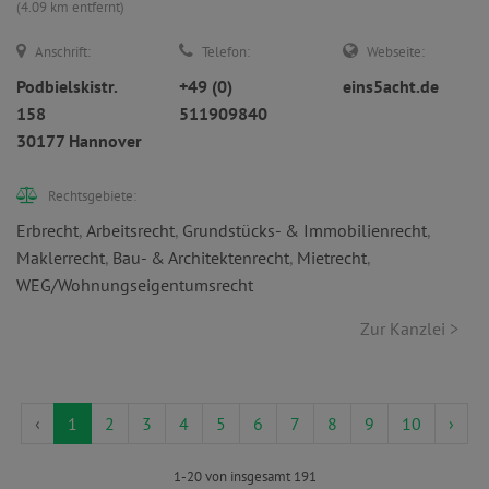
(4.09 km entfernt)
Anschrift:
Telefon:
Webseite:
Podbielskistr.
+49 (0)
eins5acht.de
158
511909840
30177 Hannover
Rechtsgebiete:
Erbrecht
,
Arbeitsrecht
,
Grundstücks- & Immobilienrecht
,
Maklerrecht
,
Bau- & Architektenrecht
,
Mietrecht
,
WEG/Wohnungseigentumsrecht
Zur Kanzlei >
‹
1
2
3
4
5
6
7
8
9
10
›
1-20 von insgesamt 191