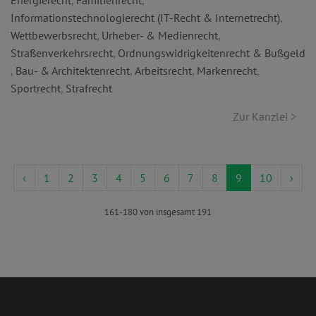
Energierecht
,
Familienrecht
,
Informationstechnologierecht (IT-Recht & Internetrecht)
,
Wettbewerbsrecht
,
Urheber- & Medienrecht
,
Straßenverkehrsrecht
,
Ordnungswidrigkeitenrecht & Bußgeld
,
Bau- & Architektenrecht
,
Arbeitsrecht
,
Markenrecht
,
Sportrecht
,
Strafrecht
Zur Kanzlei >
‹
1
2
3
4
5
6
7
8
9
10
›
161-180 von insgesamt 191