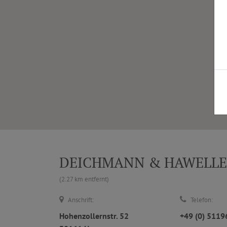
DEICHMANN & HAWELLEK |
(2.27 km entfernt)
Anschrift:
Telefon:
Hohenzollernstr. 52
+49 (0) 511