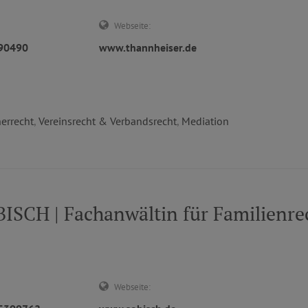
Webseite:
990490
www.thannheiser.de
errecht
,
Vereinsrecht & Verbandsrecht
,
Mediation
SCH | Fachanwältin für Familienrec
Webseite: