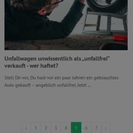
Unfallwagen unwissentlich als „unfallfrei“
verkauft - wer haftet?
Stell Dir vor, Du hast vor ein paar Jahren ein gebrauchtes
Auto gekauft – angeblich unfallfrei. Jetzt ...
‹
1
2
3
4
5
6
7
›