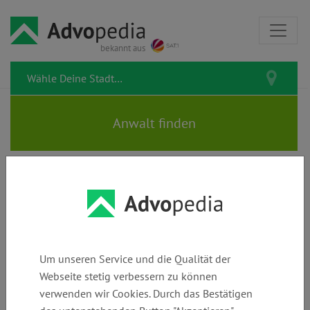
bekannt aus
Alle Artikel zum Rechtsgebiet
Schadensersatzrecht &
Schmerzensgeldrecht
Um unseren Service und die Qualität der
Webseite stetig verbessern zu können
Hier erfährst Du alles über Deine Ansprüche, wenn Dir ein
verwenden wir Cookies. Durch das Bestätigen
Schaden zugefügt wurde. Ob körperliche Verletzungen,