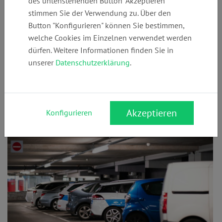
des untenstehenden Button "Akzeptieren"
Sachschäden oder finanzielle Verluste – das
stimmen Sie der Verwendung zu. Über den
Schadensersatzrecht regelt, wann und wie Du entschädigt
Button "Konfigurieren" können Sie bestimmen,
werden kannst. Wie setzt Du Ansprüche auf Schmerzensgeld
welche Cookies im Einzelnen verwendet werden
durch? Welche Beweise brauchst Du, und welche Fristen
dürfen. Weitere Informationen finden Sie in
musst Du einhalten? Mit diesen Infos bist Du bestens
unserer
Datenschutzerklärung
.
vorbereitet, um Deine Rechte geltend zu machen und für
erlittene Schäden entschädigt zu werden.
Akzeptieren
Konfigurieren
Schuldfrage