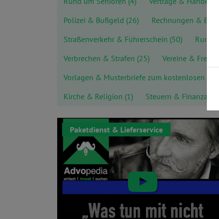
Rund um Senioren
(4)
Verträge & Handel
(
Polizei & Bußgeld
(26)
Rechnungen & Bez
Straßenverkehr & Führerschein
(50)
Rund u
Verbrechen & Strafen
(25)
Vereine & Freize
Vorlagen & Musterbriefe zum kostenlosen D
Kirche & Religion
(1)
Steuern & Finanzamt
Paketdienst & Lieferservice