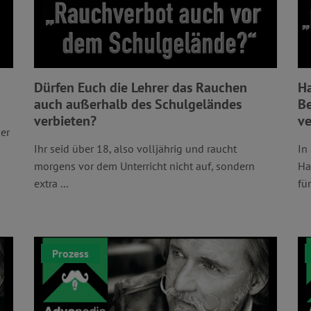
Dürfen Euch die Lehrer das Rauchen
Ha
auch außerhalb des Schulgeländes
Be
verbieten?
ve
mer
Ihr seid über 18, also volljährig und raucht
In
morgens vor dem Unterricht nicht auf, sondern
Ha
extra ...
fü
Prozess