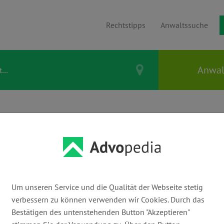
Rechtstipps
Anwaltssuche
tstipps.
rbeitnehmer & Arbeitgeber
(25)
Arzt & Patient
(9)
Asyl & Mi
Um unseren Service und die Qualität der Webseite stetig
verbessern zu können verwenden wir Cookies. Durch das
kohol
(3)
Familie, Ehe & Scheidung
(29)
Europa & Ausland
(
Bestätigen des untenstehenden Button "Akzeptieren"