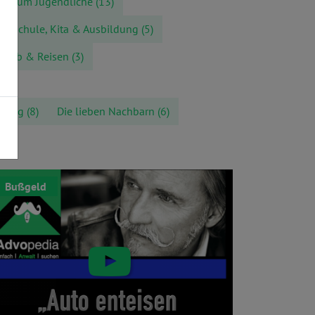
nd um Jugendliche
(13)
Schule, Kita & Ausbildung
(5)
rlaub & Reisen
(3)
Alltag
(8)
Die lieben Nachbarn
(6)
Bußgeld