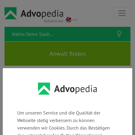
bekannt aus
Rund ums Tier
Behörden & Vorschriften
Recht im Alltag
Tierquälerei: Weimaraner-
Um unseren Service und die Qualität der
Hündin Cosima litt in einer
Webseite stetig verbessern zu können
engen Box – jetzt hat sie ein
verwenden wir Cookies. Durch das Bestätigen