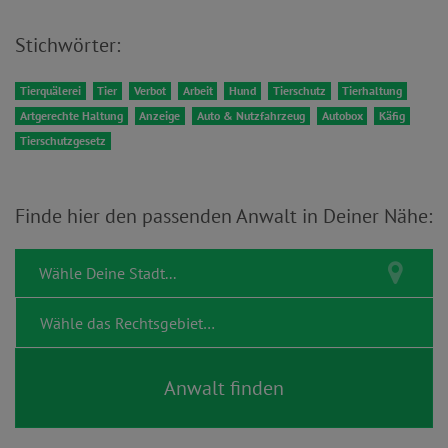
Stichwörter:
Tierquälerei
Tier
Verbot
Arbeit
Hund
Tierschutz
Tierhaltung
Artgerechte Haltung
Anzeige
Auto & Nutzfahrzeug
Autobox
Käfig
Tierschutzgesetz
Finde hier den passenden Anwalt in Deiner Nähe: