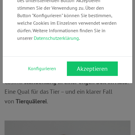
neues Leben
des untenstehenden Button "Akzeptieren"
stimmen Sie der Verwendung zu. Über den
Button "Konfigurieren" können Sie bestimmen,
Verwaltungsrecht
Tierrecht
Tierschutz
welche Cookies im Einzelnen verwendet werden
dürfen. Weitere Informationen finden Sie in
Mit großen, treuen Augen blickt sie einen an.
unserer
Datenschutzerklärung
.
Doch die Weimaraner-Hündin Cosima musste
ihren Tag die meiste Zeit hinter Gittern
verbringen. Während ihr Herrchen täglich sechs
Akzeptieren
Konfigurieren
bis sieben Stunden arbeitete, blieb
Cosima
stundenlang in einer engen Box im Auto
.
Eine Qual für das Tier – und ein klarer Fall
von
Tierquälerei
.