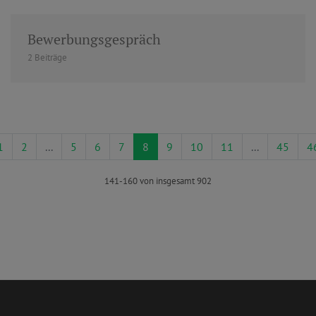
Bewerbungsgespräch
2 Beiträge
1
2
...
5
6
7
8
9
10
11
...
45
4
141-160 von insgesamt 902