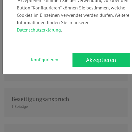
"Akzeptieren" stimmen Sie der Verwendung zu. Über den
Button "Konfigurieren" können Sie bestimmen, welche
Cookies im Einzelnen verwendet werden dürfen. Weitere
Informationen finden Sie in unserer
Beschuldigter
Datenschutzerklärung
.
1 Beiträge
Akzeptieren
Konfigurieren
Beschwerde
17 Beiträge
Beseitigungsanspruch
1 Beiträge