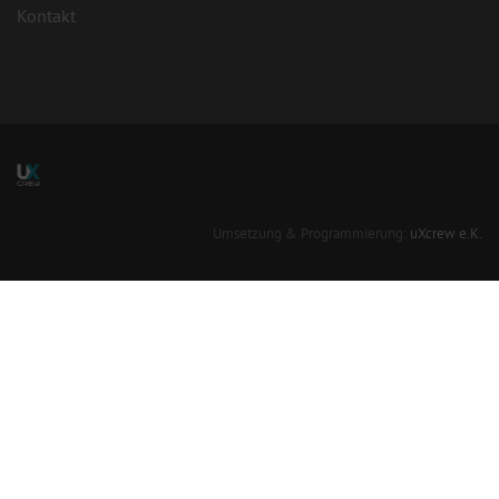
Kontakt
Umsetzung & Programmierung:
uXcrew e.K.