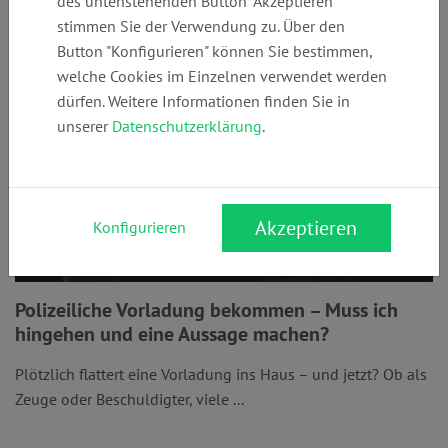
des untenstehenden Button "Akzeptieren"
stimmen Sie der Verwendung zu. Über den
Button "Konfigurieren" können Sie bestimmen,
welche Cookies im Einzelnen verwendet werden
dürfen. Weitere Informationen finden Sie in
unserer
Datenschutzerklärung
.
Akzeptieren
Konfigurieren
Polizeiliche Vorladung bekommen – Muss ich
hingehen und eine Aussage machen?
Plötzlich flattert eine Vorladung ins Haus – und jetzt? Ob als
Zeuge oder Beschuldigter, viele ...