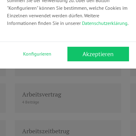
stimmen Sie der Verwendung zu. Über den Button
"Konfigurieren" können Sie bestimmen, welche Cookies im
Einzelnen verwendet werden dürfen. Weitere
Arbeitnehmerrechte
Informationen finden Sie in unserer
Datenschutzerklärung
.
1 Beiträge
Akzeptieren
Konfigurieren
Arbeitsunfähigkeit
1 Beiträge
Arbeitsvertrag
4 Beiträge
Arbeitszeitbetrug