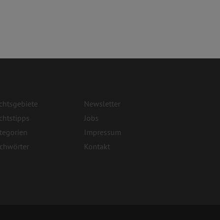
chtsgebiete
Newsletter
chtstipps
Jobs
tegorien
Impressum
ichwörter
Kontakt