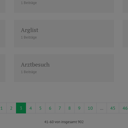
1 Beiträge
Arglist
1 Beiträge
Arztbesuch
1 Beiträge
1
2
3
4
5
6
7
8
9
10
...
45
46
41-60 von insgesamt 902