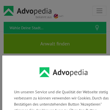
bekannt aus
Stichwörter
Um unseren Service und die Qualität der Webseite stetig
verbessern zu können verwenden wir Cookies. Durch das
Parkverbot
Bestätigen des untenstehenden Button "Akzeptieren"
1 Beiträge