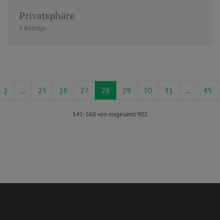
Privatsphäre
3 Beiträge
2
...
25
26
27
28
29
30
31
...
45
541-560 von insgesamt 902