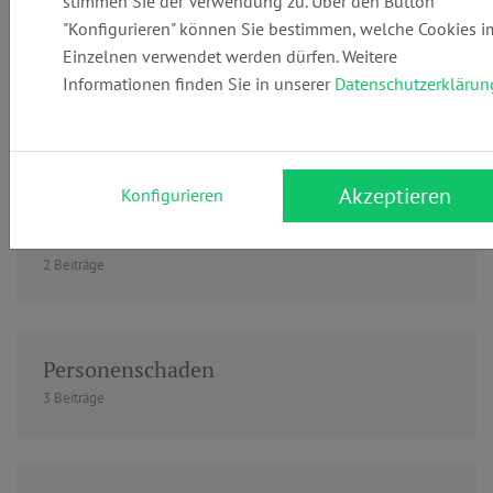
stimmen Sie der Verwendung zu. Über den Button
"Konfigurieren" können Sie bestimmen, welche Cookies i
Einzelnen verwendet werden dürfen. Weitere
Informationen finden Sie in unserer
Datenschutzerklärun
Patient & Arzt
10 Beiträge
Akzeptieren
Konfigurieren
Personalakte
2 Beiträge
Personenschaden
3 Beiträge