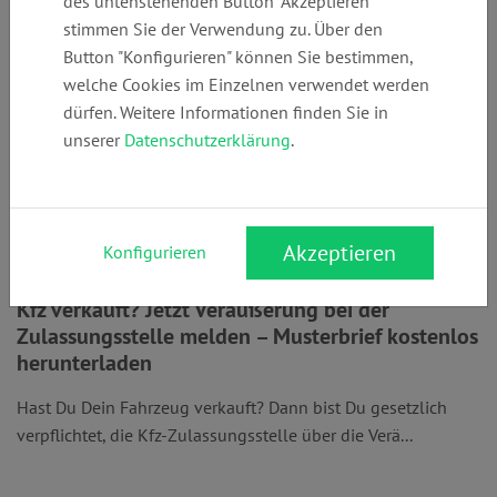
des untenstehenden Button "Akzeptieren"
stimmen Sie der Verwendung zu. Über den
Button "Konfigurieren" können Sie bestimmen,
welche Cookies im Einzelnen verwendet werden
dürfen. Weitere Informationen finden Sie in
unserer
Datenschutzerklärung
.
Akzeptieren
Konfigurieren
Kfz verkauft? Jetzt Veräußerung bei der
Zulassungsstelle melden – Musterbrief kostenlos
herunterladen
Hast Du Dein Fahrzeug verkauft? Dann bist Du gesetzlich
verpflichtet, die Kfz-Zulassungsstelle über die Verä...