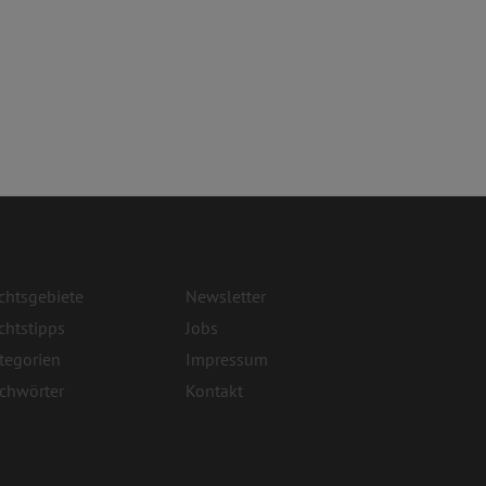
chtsgebiete
Newsletter
chtstipps
Jobs
tegorien
Impressum
ichwörter
Kontakt