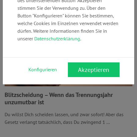
des untenstehenden Button "Akzeptieren"
stimmen Sie der Verwendung zu. Über den
Button "Konfigurieren" können Sie bestimmen,
welche Cookies im Einzelnen verwendet werden
dürfen. Weitere Informationen finden Sie in
unserer
Datenschutzerklärung
.
Akzeptieren
Konfigurieren
Blitzscheidung – Wenn das Trennungsjahr
unzumutbar ist
Du willst Dich scheiden lassen, und zwar sofort! Aber das
Gesetz verlangt tatsächlich, dass Du zwingend 1 ...