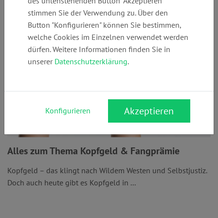
des untenstehenden Button "Akzeptieren"
stimmen Sie der Verwendung zu. Über den
Button "Konfigurieren" können Sie bestimmen,
welche Cookies im Einzelnen verwendet werden
dürfen. Weitere Informationen finden Sie in
unserer
Datenschutzerklärung
.
Akzeptieren
Konfigurieren
Alles zum Thema Kopfgeld & Fangprämie
Kopfgeld – das klingt nach Wildem Westen und Selbstjustiz.
Doch auch heute gibt es Kopfgeld in ...