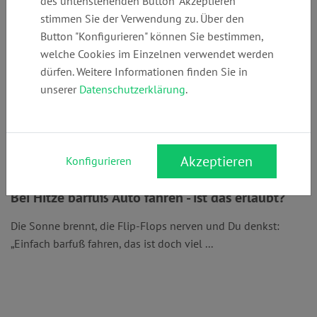
des untenstehenden Button "Akzeptieren"
stimmen Sie der Verwendung zu. Über den
Button "Konfigurieren" können Sie bestimmen,
welche Cookies im Einzelnen verwendet werden
dürfen. Weitere Informationen finden Sie in
unserer
Datenschutzerklärung
.
Akzeptieren
Konfigurieren
Bei Hitze barfuß Auto fahren - ist das erlaubt?
Die Sonne brennt, die Flip-Flops nerven und Du denkst:
„Einfach barfuß fahren, das ist doch viel ...