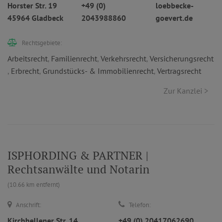
Horster Str. 19
+49 (0)
loebbecke-
45964 Gladbeck
2043988860
goevert.de
Rechtsgebiete:
Arbeitsrecht
,
Familienrecht
,
Verkehrsrecht
,
Versicherungsrecht
,
Erbrecht
,
Grundstücks- & Immobilienrecht
,
Vertragsrecht
Zur Kanzlei >
ISPHORDING & PARTNER |
Rechtsanwälte und Notarin
(10.66 km entfernt)
Anschrift:
Telefon:
Kirchhellener Str. 14
+49 (0) 20417062690