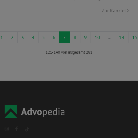
Zur Kanzlei >
1
2
3
4
5
6
7
8
9
10
...
14
15
121-140 von insgesamt 281