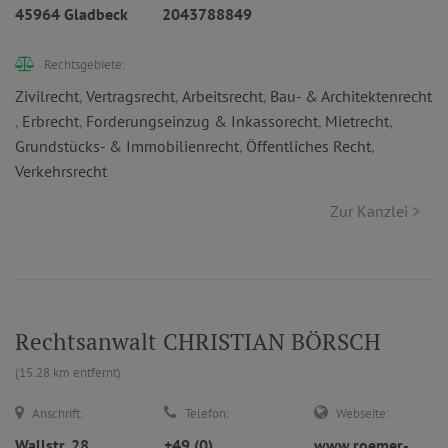
45964 Gladbeck
2043788849
Rechtsgebiete:
Zivilrecht
,
Vertragsrecht
,
Arbeitsrecht
,
Bau- & Architektenrecht
,
Erbrecht
,
Forderungseinzug & Inkassorecht
,
Mietrecht
,
Grundstücks- & Immobilienrecht
,
Öffentliches Recht
,
Verkehrsrecht
Zur Kanzlei >
Rechtsanwalt CHRISTIAN BÖRSCH
(15.28 km entfernt)
Anschrift:
Telefon:
Webseite:
Wallstr. 28
+49 (0)
www.roemer-