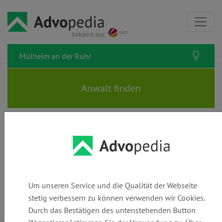
bekannt aus
Rechtsanwälte und Kanzleien in
Mülheim an der Ruhr: Den
passenden Anwalt finden
Um unseren Service und die Qualität der Webseite
stetig verbessern zu können verwenden wir Cookies.
Durch das Bestätigen des untenstehenden Button