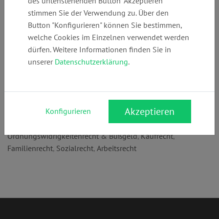
des untenstehenden Button "Akzeptieren"
+49 (0)
info@ra-
www.ra-
stimmen Sie der Verwendung zu. Über den
206634282
hirschelmann.de
hirschelmann.de
Button "Konfigurieren" können Sie bestimmen,
welche Cookies im Einzelnen verwendet werden
dürfen. Weitere Informationen finden Sie in
Anschrift:
unserer
Datenschutzerklärung
.
Moerser Str. 238
47198 Duisburg
Rechtsgebiete:
Akzeptieren
Konfigurieren
Verkehrsrecht
,
Mietrecht
,
Strafrecht
,
Ordnungswidrigkeitenrecht & Bußgeld
,
Kaufrecht
,
Familienrecht
,
Sozialrecht
,
Arbeitsrecht