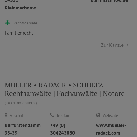
14532
kleinmachnow.de
Kleinmachnow
Rechtsgebiete:
Familienrecht
Zur Kanzlei >
MÜLLER • RADACK • SCHULTZ |
Rechtsanwälte | Fachanwälte | Notare
(10.04 km entfernt)
Anschrift:
Telefon:
Webseite:
Kurfürstendamm
+49 (0)
www.mueller-
38-39
304243880
radack.com