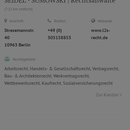
SEIDEL · SUMOWSKI | Rechtsanwälte
(7.22 km entfernt)
Anschrift:
Telefon:
Webseite:
Stresemannstr.
+49 (0)
www.l2s-
40
305158853
recht.de
10963 Berlin
Rechtsgebiete:
Arbeitsrecht
,
Handels- & Gesellschaftsrecht
,
Vertragsrecht
,
Bau- & Architektenrecht
,
Werkvertragsrecht
,
Wettbewerbsrecht
,
Kaufrecht
,
Sozialversicherungsrecht
Zur Kanzlei >