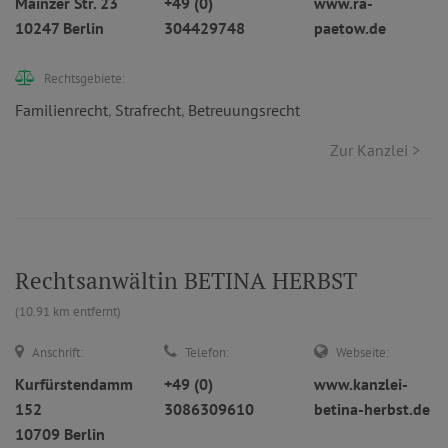
Mainzer Str. 23
+49 (0)
www.ra-
10247 Berlin
304429748
paetow.de
Rechtsgebiete:
Familienrecht
,
Strafrecht
,
Betreuungsrecht
Zur Kanzlei >
Rechtsanwältin BETINA HERBST
(10.91 km entfernt)
Anschrift:
Telefon:
Webseite:
Kurfürstendamm
+49 (0)
www.kanzlei-
152
3086309610
betina-herbst.de
10709 Berlin