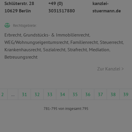
Schlüterstr. 28
+49 (0)
kanzlei-
10629 Berlin
3031517880
stuermann.de
Rechtsgebiete:
Erbrecht
,
Grundstücks- & Immobilienrecht
,
WEG/Wohnungseigentumsrecht
,
Familienrecht
,
Steuerrecht
,
Krankenhausrecht
,
Sozialrecht
,
Strafrecht
,
Mediation
,
Betreuungsrecht
Zur Kanzlei >
2
...
31
32
33
34
35
36
37
38
39
781-795 von insgesamt 795