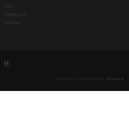
Jobs
Impressum
Kontakt
Umsetzung & Programmierung:
uXcrew e.K.