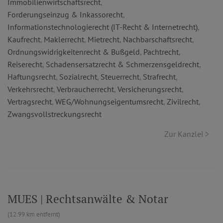
Immobilienwirtschaftsrecht
,
Forderungseinzug & Inkassorecht
,
Informationstechnologierecht (IT-Recht & Internetrecht)
,
Kaufrecht
,
Maklerrecht
,
Mietrecht
,
Nachbarschaftsrecht
,
Ordnungswidrigkeitenrecht & Bußgeld
,
Pachtrecht
,
Reiserecht
,
Schadensersatzrecht & Schmerzensgeldrecht
,
Haftungsrecht
,
Sozialrecht
,
Steuerrecht
,
Strafrecht
,
Verkehrsrecht
,
Verbraucherrecht
,
Versicherungsrecht
,
Vertragsrecht
,
WEG/Wohnungseigentumsrecht
,
Zivilrecht
,
Zwangsvollstreckungsrecht
Zur Kanzlei >
MUES | Rechtsanwälte & Notar
(12.99 km entfernt)