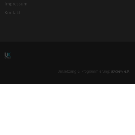
Impressum
Kontakt
Umsetzung & Programmierung:
uXcrew e.K.