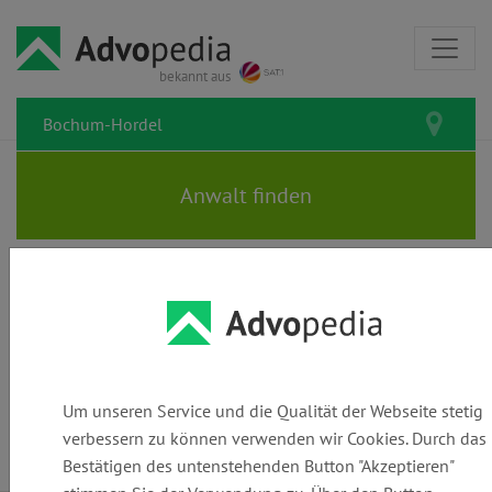
bekannt aus
Rechtsanwälte und Kanzleien in
Bochum-Hordel: Den
passenden Anwalt finden
Um unseren Service und die Qualität der Webseite stetig
verbessern zu können verwenden wir Cookies. Durch das
Bestätigen des untenstehenden Button "Akzeptieren"