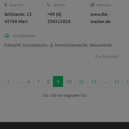
Anschrift:
Telefon:
Webseite:
Schillerstr. 13
+49 (0)
www.RA-
45768 Marl
236515010
wacker.de
Rechtsgebiete:
Erbrecht
,
Grundstücks- & Immobilienrecht
,
Steuerrecht
Zur Kanzlei >
2
...
6
7
8
9
10
11
12
...
15
1
161-180 von insgesamt 316