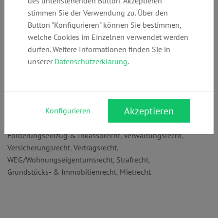
des untenstehenden Button "Akzeptieren"
+49 (0)
kanzlei@anwalt
www.anwalt-
stimmen Sie der Verwendung zu. Über den
232354962
-herne.de
herne.de
Button "Konfigurieren" können Sie bestimmen,
welche Cookies im Einzelnen verwendet werden
dürfen. Weitere Informationen finden Sie in
Anschrift:
unserer
Datenschutzerklärung
.
Bahnhofstr. 34
44623 Herne
Rechtsgebiete:
Akzeptieren
Konfigurieren
Arbeitsrecht
,
Erbrecht
,
Familienrecht
,
Forderungseinzug & Inkassorecht
,
Verwaltungsrecht
,
Versicherungsrecht
,
Vertragsrecht
,
WEG/Wohnungseigentumsrecht
,
Strafrecht
,
Grundstücks- & Immobilienrecht
,
Mietrecht